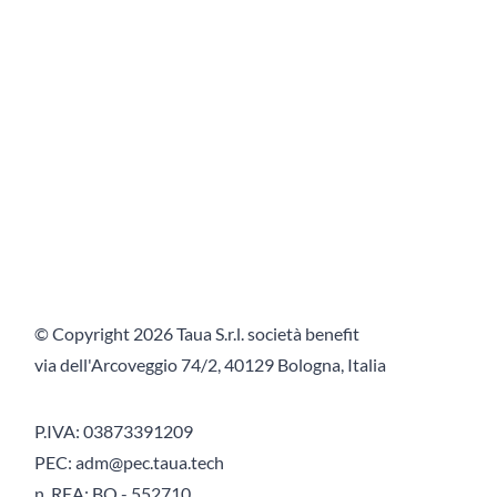
© Copyright
2026 Taua S.r.l. società benefit
via dell'Arcoveggio 74/2, 40129 Bologna, Italia
P.IVA: 03873391209
PEC: adm@pec.taua.tech
n. REA: BO - 552710